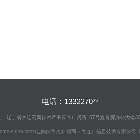
电话：1332270**
址：辽宁省大连高新技术产业园区广贤路107号鑫奇辉办公大楼30
ome-china.com
电脑软件
杰科通商（大连）信息技术有限公司