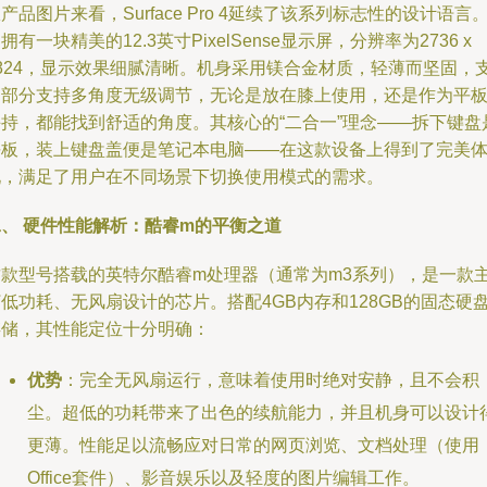
产品图片来看，Surface Pro 4延续了该系列标志性的设计语言
拥有一块精美的12.3英寸PixelSense显示屏，分辨率为2736 x
1824，显示效果细腻清晰。机身采用镁合金材质，轻薄而坚固，
架部分支持多角度无级调节，无论是放在膝上使用，还是作为平
手持，都能找到舒适的角度。其核心的“二合一”理念——拆下键盘
平板，装上键盘盖便是笔记本电脑——在这款设备上得到了完美
现，满足了用户在不同场景下切换使用模式的需求。
二、 硬件性能解析：酷睿m的平衡之道
这款型号搭载的英特尔酷睿m处理器（通常为m3系列），是一款
低功耗、无风扇设计的芯片。搭配4GB内存和128GB的固态硬
存储，其性能定位十分明确：
优势
：完全无风扇运行，意味着使用时绝对安静，且不会积
尘。超低的功耗带来了出色的续航能力，并且机身可以设计
更薄。性能足以流畅应对日常的网页浏览、文档处理（使用
Office套件）、影音娱乐以及轻度的图片编辑工作。