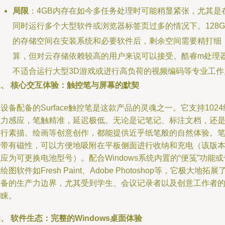
局限
：4GB内存在如今多任务处理时可能稍显紧张，尤其是
同时运行多个大型软件或浏览器标签页过多的情况下。128G
的存储空间在安装系统和必要软件后，剩余空间需要精打细
算，但对云存储依赖较高的用户来说可以接受。酷睿m处理
不适合运行大型3D游戏或进行高负荷的视频编码等专业工作
三、 核心交互体验：触控笔与屏幕的默契
设备配备的Surface触控笔是这款产品的灵魂之一。它支持1024
压力感应，笔触精准，延迟极低。无论是记笔记、标注文档，还
进行素描、绘画等创意创作，都能提供近乎纸笔般的自然体验。
身带有磁性，可以方便地吸附在平板侧面进行收纳和充电（该版
应为可更换电池型号）。配合Windows系统内置的“便笺”功能或
绘图软件如Fresh Paint、Adobe Photoshop等，它极大地拓展
设备的生产力边界，尤其受到学生、会议记录者以及创意工作者
青睐。
、 软件生态：完整的Windows桌面体验