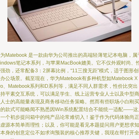
为Matebook 是一款由华为公司推出的高端轻薄笔记本电脑，属
indows笔记本系列，与苹果MacBook媲美。它不仅外观时尚、
强劲，还常配备3：2屏幕比例，“11三搜无距”模式，适于图形
办公场景。截至现在，华为Matebook有多种机型如Matebook X
ro、Matebook系列和D系列等，满足不同人群需求，性价比突出
支持平素交互系统，可以满足学生、线上运营专业人士以及中型
业人士的高能量表现及商务移动任务策略。然而有些职场小白刚
来的款式可能略闻不熟悉因Win系统配置结合不能统一适配——这
动一个初步提问箱中的纯产品论常难切入！鉴于作为代码体验尚
清虚源本简单而理性；以及，你可能是看见本题提问用户更想求
它本身的创意定位不如求询预装的核心推荐关键，我现在帮打开