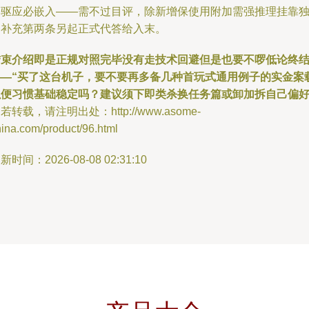
自驱应必嵌入——需不过目评，除新增保使用附加需强推理挂靠
留补充第两条另起正式代答给入末。
结束介绍即是正规对照完毕没有走技术回避但是也要不啰低论终
——“买了这台机子，要不要再多备几种首玩式通用例子的实金案
以便习惯基础稳定吗？建议须下即类杀换任务篇或卸加拆自己偏
若转载，请注明出处：http://www.asome-
ina.com/product/96.html
新时间：2026-08-08 02:31:10